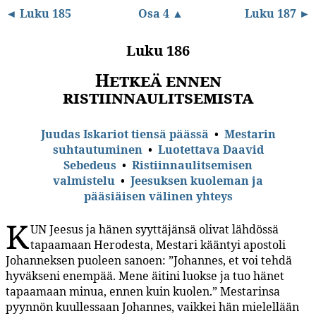
◄ Luku 185
Osa 4 ▲
Luku 187 ►
Luku 186
Hetkeä ennen
ristiinnaulitsemista
Juudas Iskariot tiensä päässä
•
Mestarin
suhtautuminen
•
Luotettava Daavid
Sebedeus
•
Ristiinnaulitsemisen
valmistelu
•
Jeesuksen kuoleman ja
pääsiäisen välinen yhteys
K
UN Jeesus ja hänen syyttäjänsä olivat lähdössä
tapaamaan Herodesta, Mestari kääntyi apostoli
Johanneksen puoleen sanoen: ”Johannes, et voi tehdä
hyväkseni enempää. Mene äitini luokse ja tuo hänet
tapaamaan minua, ennen kuin kuolen.” Mestarinsa
pyynnön kuullessaan Johannes, vaikkei hän mielellään