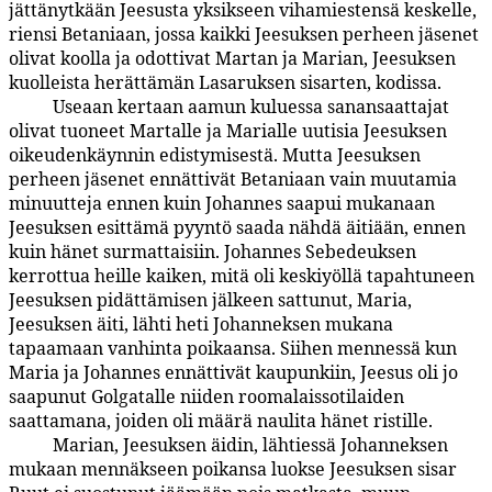
jättänytkään Jeesusta yksikseen vihamiestensä keskelle,
riensi Betaniaan, jossa kaikki Jeesuksen perheen jäsenet
olivat koolla ja odottivat Martan ja Marian, Jeesuksen
kuolleista herättämän Lasaruksen sisarten, kodissa.
Useaan kertaan aamun kuluessa sanansaattajat
186:0.2
olivat tuoneet Martalle ja Marialle uutisia Jeesuksen
oikeudenkäynnin edistymisestä. Mutta Jeesuksen
perheen jäsenet ennättivät Betaniaan vain muutamia
minuutteja ennen kuin Johannes saapui mukanaan
Jeesuksen esittämä pyyntö saada nähdä äitiään, ennen
kuin hänet surmattaisiin. Johannes Sebedeuksen
kerrottua heille kaiken, mitä oli keskiyöllä tapahtuneen
Jeesuksen pidättämisen jälkeen sattunut, Maria,
Jeesuksen äiti, lähti heti Johanneksen mukana
tapaamaan vanhinta poikaansa. Siihen mennessä kun
Maria ja Johannes ennättivät kaupunkiin, Jeesus oli jo
saapunut Golgatalle niiden roomalaissotilaiden
saattamana, joiden oli määrä naulita hänet ristille.
Marian, Jeesuksen äidin, lähtiessä Johanneksen
186:0.3
mukaan mennäkseen poikansa luokse Jeesuksen sisar