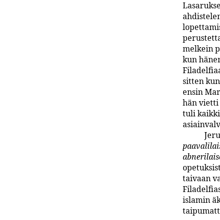
Lasarukse
ahdistele
lopettamis
perustetta
melkein p
kun hänen
Filadelfi
sitten kun
ensin Mar
hän viett
tuli kaik
asiainvalv
Jeru
paavalilai
abnerilai
opetuksis­
taivaan v
Filadelfi
islamin ä
taipumatt