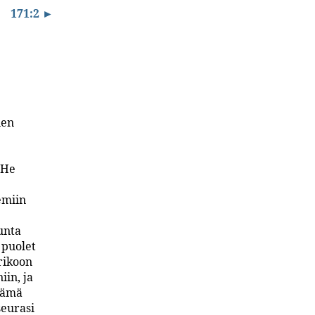
171:2 ►
nen
 He
emiin
unta
 puolet
rikoon
iin, ja
 Nämä
seurasi