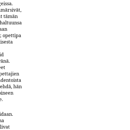
eissa.
mmärsivät,
vat tämän
 haltuunsa
kaan
 opettipa
isesta
id
vänä.
eet
pettajien
hdentoista
tehdä, hän
roineen
e.
idaan.
na
livat