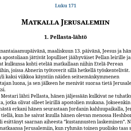
Luku 171
Matkalla Jerusalemiin
1. Pellasta-lähtö
nantaiaamupäivänä, maaliskuun 13. päivänä, Jeesus ja hä
a apostoliaan jättivät lopulliset jäähyväiset Pellan leirille ja
at kulkunsa kohti etelää matkallaan niihin Etelä-Perean
in, joissa Abnerin työtoverit sillä hetkellä työskentelivät.
 yli kaksi viikkoa käyntiin näiden seitsemän­kymmenen
tajan luona, ja sen jälkeen he menivät suoraa tietä Jerusal
si.
Mestari lähti Pellasta, hänen jäljessään kulkivat ne tuhatk
a, jotka olivat olleet leirillä apostolien mukana. Jokseenkin
mästä erkani hänen seurastaan Jordanin kahluupaikalla, Je
a tiellä, kun he saivat kuulla hänen olevan menossa Heshbon
li esittänyt saarnan aiheesta ”kustannusten laskeminen”.
 matkaansa Jerusalemiin, kun ryhmän toinen puolisko taas 