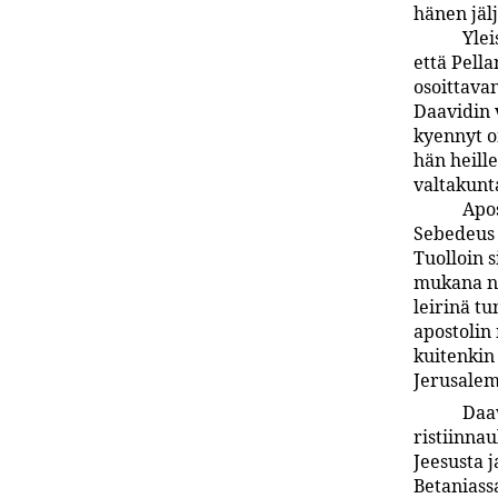
hänen jäl
Ylei
että Pella
osoittava
Daavidin 
kyennyt o
hän heill
valtakunt
Apo
Sebedeus 
Tuolloin s
mukana ne 
leirinä t
apostolin
kuitenkin 
Jerusalem
Daav
ristiinna
Jeesusta 
Betaniassa