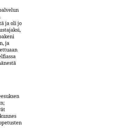
palvelun
a
 ja oli jo
stajaksi,
pakeni
n, ja
tettuaan
lfiassa
hänestä
Jeesuksen
an;
vät
, kunnes
opetusten