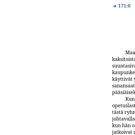
◄ 171:0
Maa
kaksitoist
suuntasiv
kaupunkeih
käyttivät
sanansaat
pääsiäisek
Kun 
opetuslast
tästä ryh
johtavall
kun hän o
jatkoivat