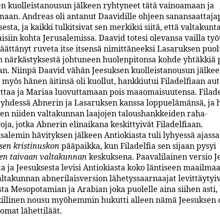
n kuolleistanousun jälkeen ryhtyneet tätä vainoamaan ja
maan. Andreas oli antanut Daavidille ohjeen sanansaattaja
esta, ja kaikki tulkitsivat sen merkiksi siitä, että valtakunt
isiin kohta Jerusalemissa. Daavid totesi olevansa vailla työtä
äättänyt ruveta itse itsensä nimittäneeksi Lasaruksen puolu
 närkästyksestä johtuneen huolenpitonsa kohde yhtäkkiä 
aan. Niinpä Daavid vähän Jeesuksen kuolleistanousun jälkee
 myös hänen äitinsä oli kuollut, hankkiutui Filadelfiaan au
ttaa ja Mariaa luovuttamaan pois maaomaisuutensa. Filade
i yhdessä Abnerin ja Lasaruksen kanssa loppuelämänsä, ja 
kien niiden valtakunnan laajojen taloushankkeiden raha-
oja, jotka Abnerin elinaikana keskittyivät Filadelfiaan.
salemin hävityksen jälkeen Antiokiasta tuli lyhyessä ajassa
sen kristinuskon
pääpaikka, kun Filadelfia sen sijaan pysyi
sen taivaan valtakunnan
keskuksena. Paavalilainen versio 
ta ja Jeesuksesta levisi Antiokiasta koko läntiseen maailma
altakunnan abnerilaisversion lähetys­saarnaajat levittäytyi
asta Mesopotamian ja Arabian joka puolelle aina siihen asti
killinen nousu myöhemmin hukutti alleen nämä Jeesuksen 
omat lähettiläät.