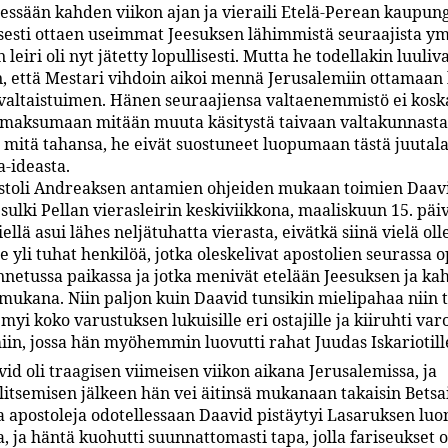
jessään kahden viikon ajan ja vieraili Etelä-Perean kaupung
sesti ottaen useimmat Jeesuksen lähimmistä seuraajista y
n leiri oli nyt jätetty lopullisesti. Mutta he todellakin luuli
n, että Mestari vihdoin aikoi mennä Jerusalemiin ottamaan
valtaistuimen. Hänen seuraajiensa valtaenemmistö ei kos
maksumaan mitään muuta käsitystä taivaan valtakunnasta;
e mitä tahansa, he eivät suostuneet luopumaan tästä juutala
a-ideasta.
stoli Andreaksen antamien ohjeiden mukaan toimien Daav
sulki Pellan vierasleirin keskiviikkona, maaliskuun 15. päi
iellä asui lähes neljätuhatta vierasta, eivätkä siinä vielä oll
yli tuhat henkilöä, jotka oleskelivat apostolien seurassa o
unnetussa paikassa ja jotka menivät etelään Jeesuksen ja ka
 mukana. Niin paljon kuin Daavid tunsikin mielipahaa niin 
myi koko varustuksen lukuisille eri ostajille ja kiiruhti va
iin, jossa hän myöhemmin luovutti rahat Juudas Iskariotill
id oli traagisen viimeisen viikon aikana Jerusalemissa, ja
ulitsemisen jälkeen hän vei äitinsä mukanaan takaisin Betsa
ja apostoleja odotellessaan Daavid pistäytyi Lasaruksen luo
, ja häntä kuohutti suunnattomasti tapa, jolla fariseukset o