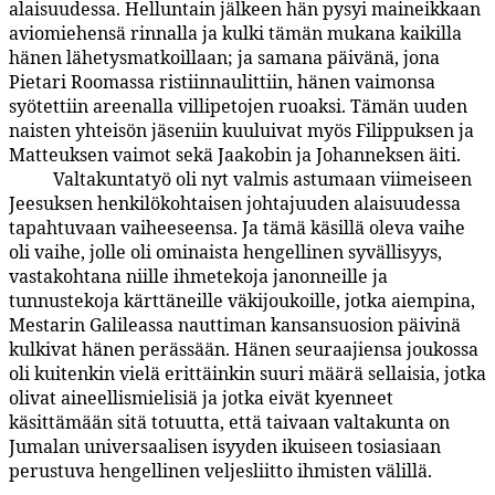
alaisuudessa. Helluntain jälkeen hän pysyi maineikkaan
aviomiehensä rinnalla ja kulki tämän mukana kaikilla
hänen lähetysmatkoillaan; ja samana päivänä, jona
Pietari Roomassa ristiinnaulittiin, hänen vaimonsa
syötettiin areenalla villipetojen ruoaksi. Tämän uuden
naisten yhteisön jäseniin kuuluivat myös Filippuksen ja
Matteuksen vaimot sekä Jaakobin ja Johanneksen äiti.
Valtakuntatyö oli nyt valmis astumaan viimeiseen
163:7.4
Jeesuksen henkilökohtaisen johtajuuden alaisuudessa
tapahtuvaan vaiheeseensa. Ja tämä käsillä oleva vaihe
oli vaihe, jolle oli ominaista hengellinen syvällisyys,
vastakohtana niille ihmetekoja janonneille ja
tunnustekoja kärttäneille väkijoukoille, jotka aiempina,
Mestarin Galileassa nauttiman kansansuosion päivinä
kulkivat hänen perässään. Hänen seuraajiensa joukossa
oli kuitenkin vielä erittäinkin suuri määrä sellaisia, jotka
olivat aineellismielisiä ja jotka eivät kyenneet
käsittämään sitä totuutta, että taivaan valtakunta on
Jumalan universaalisen isyyden ikuiseen tosiasiaan
perustuva hengellinen veljesliitto ihmisten välillä.