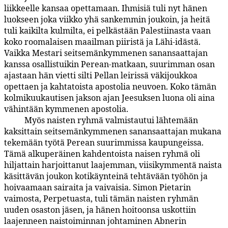
liikkeelle kansaa opettamaan. Ihmisiä tuli nyt hänen
luokseen joka viikko yhä sankemmin joukoin, ja heitä
tuli kaikilta kulmilta, ei pelkästään Palestiinasta vaan
koko roomalaisen maailman piiristä ja Lähi-idästä.
Vaikka Mestari seitsemänkymmenen sanansaattajan
kanssa osallistuikin Perean-matkaan, suurimman osan
ajastaan hän vietti silti Pellan leirissä väkijoukkoa
opettaen ja kahtatoista apostolia neuvoen. Koko tämän
kolmikuukautisen jakson ajan Jeesuksen luona oli aina
vähintään kymmenen apostolia.
Myös naisten ryhmä valmistautui lähtemään
163:7.3
kaksittain seitsemänkymmenen sanansaattajan mukana
tekemään työtä Perean suurimmissa kaupungeissa.
Tämä alkuperäinen kahdentoista naisen ryhmä oli
hiljattain harjoittanut laajemman, viisikymmentä naista
käsittävän joukon kotikäynteinä tehtävään työhön ja
hoivaa­maan sairaita ja vaivaisia. Simon Pietarin
vaimosta, Perpetuasta, tuli tämän naisten ryhmän
uuden osaston jäsen, ja hänen hoitoonsa uskottiin
laajenneen naistoiminnan johtaminen Abnerin