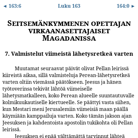
◄ 163:6
Luku 163
164:0 ►
Seitsemänkymmenen opettajan
virkaanasettajaiset
Magadanissa
7. Valmistelut viimeistä lähetysretkeä varten
Muutamat seuraavat päivät olivat Pellan leirissä
163:7.1
kiireistä aikaa, sillä valmisteluja Perean-lähetysretkeä
varten oltiin viemässä päätökseen. Jeesus ja hänen
työtoverinsa tekivät lähtöä viimeiselle
lähetysmatkalleen, koko Perean alueelle suuntautuvalle
kolmikuukautiselle kiertueelle. Se päättyi vasta siihen,
kun Mestari meni Jerusalemiin viimeisiä maan päällä
käymiään kamppailuja varten. Koko tämän jakson ajan
Jeesuksen ja kahdentoista apostolin tukikohta oli Pellan
leirissä.
Jeesuksen ei enää välttämättä tarvinnut lähteä
163:7.2