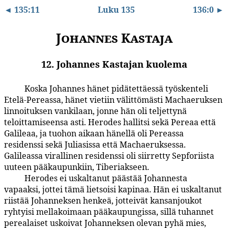
◄ 135:11
Luku 135
136:0 ►
Johannes Kastaja
12. Johannes Kastajan kuolema
Koska Johannes hänet pidätettäessä työskenteli
135:12.1
Etelä-Pereassa, hänet vietiin välittömästi Machaeruksen
linnoituksen vankilaan, jonne hän oli teljettynä
teloittamiseensa asti. Herodes hallitsi sekä Pereaa että
Galileaa, ja tuohon aikaan hänellä oli Pereassa
residenssi sekä Juliasissa että Machaeruksessa.
Galileassa virallinen residenssi oli siirretty Sepforiista
uuteen pääkaupunkiin, Tiberiakseen.
Herodes ei uskaltanut päästää Johannesta
135:12.2
vapaaksi, jottei tämä lietsoisi kapinaa. Hän ei uskaltanut
riistää Johanneksen henkeä, jotteivät kansanjoukot
ryhtyisi mellakoimaan pääkaupungissa, sillä tuhannet
perealaiset uskoivat Johanneksen olevan pyhä mies,