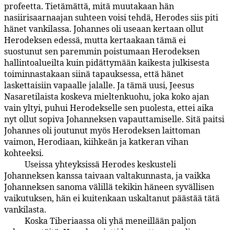
profeetta. Tietämättä, mitä muutakaan hän
nasiirisaarnaajan suhteen voisi tehdä, Herodes siis piti
hänet vankilassa. Johannes oli useaan kertaan ollut
Herodeksen edessä, mutta kertaakaan tämä ei
suostunut sen paremmin poistumaan Herodeksen
hallintoalueilta kuin pidättymään kaikesta julkisesta
toiminnastakaan siinä tapauksessa, että hänet
laskettaisiin vapaalle jalalle. Ja tämä uusi, Jeesus
Nasaretilaista koskeva mieltenkuohu, joka koko ajan
vain yltyi, puhui Herodekselle sen puolesta, ettei aika
nyt ollut sopiva Johanneksen vapauttamiselle. Sitä paitsi
Johannes oli joutunut myös Herodeksen laittoman
vaimon, Herodiaan, kiihkeän ja katkeran vihan
kohteeksi.
Useissa yhteyksissä Herodes keskusteli
135:12.3
Johanneksen kanssa taivaan valtakunnasta, ja vaikka
Johanneksen sanoma välillä tekikin häneen syvällisen
vaikutuksen, hän ei kuitenkaan uskaltanut päästää tätä
vankilasta.
Koska Tiberiaassa oli yhä meneillään paljon
135:12.4