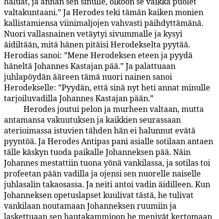
haluat, ja annan sen sinulle, olkoon se vaikka puolet
valtakuntaani.” Ja Herodes teki tämän kaiken monien
kallistamiensa viinimaljojen vahvasti päihdyttämänä.
Nuori vallasnainen vetäytyi sivummalle ja kysyi
äidiltään, mitä hänen pitäisi Herodekselta pyytää.
Herodias sanoi: ”Mene Herodeksen eteen ja pyydä
häneltä Johannes Kastajan pää.” Ja palattuaan
juhlapöydän ääreen tämä nuori nainen sanoi
Herodekselle: ”Pyydän, että sinä nyt heti annat minulle
tarjoiluvadilla Johannes Kastajan pään.”
Herodes joutui pelon ja murheen valtaan, mutta
135:12.7
antamansa vakuutuksen ja kaikkien seurassaan
aterioimassa istuvien tähden hän ei halunnut evätä
pyyntöä. Ja Herodes Antipas pani asialle sotilaan antaen
tälle käskyn tuoda paikalle Johanneksen pää. Näin
Johannes mestattiin tuona yönä vankilassa, ja sotilas toi
profeetan pään vadilla ja ojensi sen nuorelle naiselle
juhlasalin takaosassa. Ja neiti antoi vadin äidilleen. Kun
Johanneksen opetuslapset kuulivat tästä, he tulivat
vankilaan noutamaan Johanneksen ruumiin ja
laskettuaan sen hautakammioon he menivät kertomaan