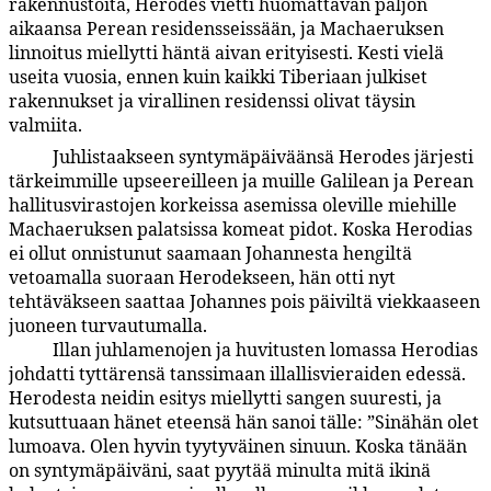
rakennustöitä, Herodes vietti huomattavan paljon
aikaansa Perean residensseissään, ja Machaeruksen
linnoitus miellytti häntä aivan erityisesti. Kesti vielä
useita vuosia, ennen kuin kaikki Tiberiaan julkiset
rakennukset ja virallinen residenssi olivat täysin
valmiita.
Juhlistaakseen syntymäpäiväänsä Herodes järjesti
135:12.5
tärkeimmille upseereilleen ja muille Galilean ja Perean
hallitusvirastojen korkeissa asemissa oleville miehille
Machaeruksen palatsissa komeat pidot. Koska Herodias
ei ollut onnistunut saamaan Johannesta hengiltä
vetoamalla suoraan Herodekseen, hän otti nyt
tehtäväkseen saattaa Johannes pois päiviltä viekkaaseen
juoneen turvautumalla.
Illan juhlamenojen ja huvitusten lomassa Herodias
135:12.6
johdatti tyttärensä tanssimaan illallisvieraiden edessä.
Herodesta neidin esitys miellytti sangen suuresti, ja
kutsuttuaan hänet eteensä hän sanoi tälle: ”Sinähän olet
lumoava. Olen hyvin tyytyväinen sinuun. Koska tänään
on syntymäpäiväni, saat pyytää minulta mitä ikinä