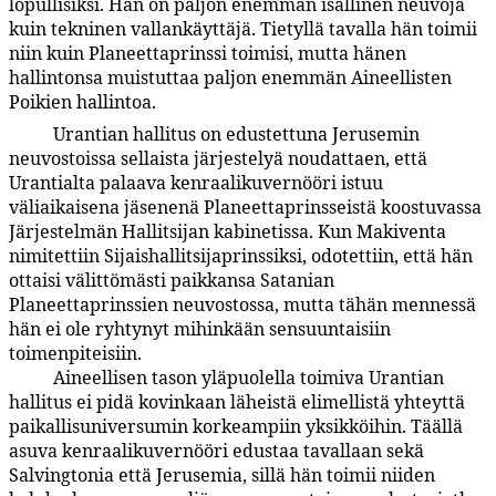
lopullisiksi. Hän on paljon enemmän isällinen neuvoja
kuin tekninen vallankäyttäjä. Tietyllä tavalla hän toimii
niin kuin Planeettaprinssi toimisi, mutta hänen
hallintonsa muistuttaa paljon enemmän Aineellisten
Poikien hallintoa.
Urantian hallitus on edustettuna Jerusemin
114:3.4
neuvostoissa sellaista järjestelyä noudattaen, että
Urantialta palaava kenraalikuvernööri istuu
väliaikaisena jäsenenä Planeettaprinsseistä koostuvassa
Järjestelmän Hallitsijan kabinetissa. Kun Makiventa
nimitettiin Sijaishallitsijaprinssiksi, odotettiin, että hän
ottaisi välittömästi paikkansa Satanian
Planeettaprinssien neuvostossa, mutta tähän mennessä
hän ei ole ryhtynyt mihinkään sensuuntaisiin
toimenpiteisiin.
Aineellisen tason yläpuolella toimiva Urantian
114:3.5
hallitus ei pidä kovinkaan läheistä elimellistä yhteyttä
paikallisuniversumin korkeampiin yksikköihin. Täällä
asuva kenraalikuvernööri edustaa tavallaan sekä
Salvingtonia että Jerusemia, sillä hän toimii niiden