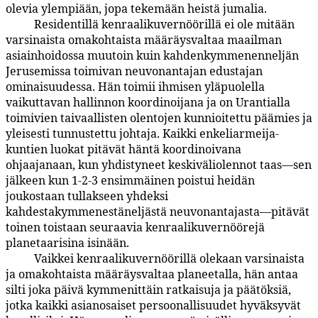
olevia ylempiään, jopa tekemään heistä jumalia.
Residentillä kenraalikuvernöörillä ei ole mitään
114:3.2
varsinaista omakohtaista määräysvaltaa maailman
asiainhoidossa muutoin kuin kahdenkymmenenneljän
Jerusemissa toimivan neuvonantajan edustajan
ominaisuudessa. Hän toimii ihmisen yläpuolella
vaikuttavan hallinnon koordinoijana ja on Urantialla
toimivien taivaallisten olentojen kunnioitettu päämies ja
yleisesti tunnustettu johtaja. Kaikki enkeliarmeija­
kuntien luokat pitävät häntä koordinoivana
ohjaajanaan, kun yhdistyneet keskiväliolennot taas—sen
jälkeen kun 1-2-3 ensimmäinen poistui heidän
joukostaan tullakseen yhdeksi
kahdestakymmenestäneljästä neu­vonantajasta—pitävät
toinen toistaan seuraavia kenraalikuvernöörejä
planetaarisina isinään.
Vaikkei kenraalikuvernöörillä olekaan varsinaista
114:3.3
ja omakohtaista määräysvaltaa planeetalla, hän antaa
silti joka päivä kymmenittäin ratkaisuja ja päätöksiä,
jotka kaikki asianosaiset persoonallisuudet hyväksyvät