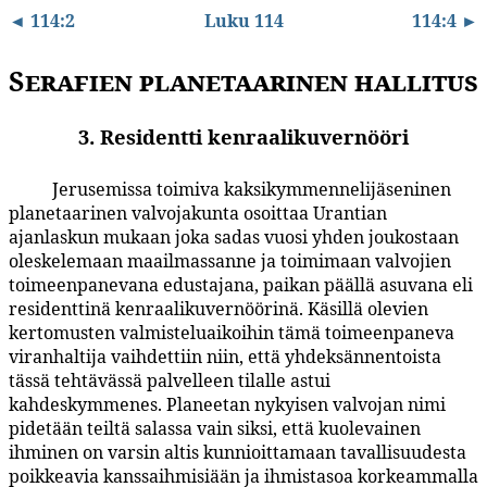
◄ 114:2
Luku 114
114:4 ►
Serafien planetaarinen hallitus
3. Residentti kenraalikuvernööri
Jerusemissa toimiva kaksikymmennelijäseninen
114:3.1
planetaarinen valvojakunta osoittaa Urantian
ajanlaskun mukaan joka sadas vuosi yhden joukostaan
oleskelemaan maailmassanne ja toimimaan valvojien
toimeen­panevana edustajana, paikan päällä asuvana eli
residenttinä kenraalikuvernöörinä. Käsillä olevien
kertomus­ten valmisteluaikoihin tämä toimeenpaneva
viranhaltija vaihdettiin niin, että yhdeksännentoista
tässä tehtävässä palvelleen tilalle astui
kahdeskymmenes. Planeetan nykyisen valvojan nimi
pidetään teiltä salassa vain siksi, että kuolevainen
ihminen on varsin altis kunnioittamaan tavallisuudesta
poikkeavia kanssaihmisi­ään ja ihmistasoa korkeammalla