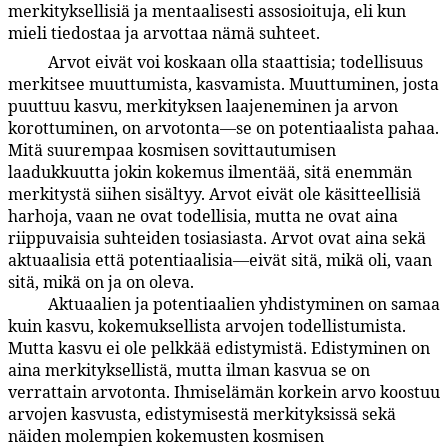
merkityksellisiä ja mentaalisesti assosioituja, eli kun
mieli tiedostaa ja arvottaa nämä suhteet.
Arvot eivät voi koskaan olla staattisia; todellisuus
100:3.5
merkitsee muuttumista, kasvamista. Muuttuminen, josta
puuttuu kasvu, merkityksen laajeneminen ja arvon
korottuminen, on arvotonta—se on potentiaalista pahaa.
Mitä suurempaa kosmisen sovittautumisen
laadukkuutta jokin kokemus ilmentää, sitä enemmän
merkitystä siihen sisältyy. Arvot eivät ole käsitteellisiä
harhoja, vaan ne ovat todellisia, mutta ne ovat aina
riippuvaisia suhteiden tosiasiasta. Arvot ovat aina sekä
aktuaalisia että potentiaalisia—eivät sitä, mikä oli, vaan
sitä, mikä on ja on oleva.
Aktuaalien ja potentiaalien yhdistyminen on samaa
100:3.6
kuin kasvu, kokemuksellista arvojen todellistumista.
Mutta kasvu ei ole pelkkää edistymistä. Edistyminen on
aina merkityksellistä, mutta ilman kasvua se on
verrattain arvotonta. Ihmiselämän korkein arvo koostuu
arvojen kasvusta, edistymisestä merkityksissä sekä
näiden molempien kokemusten kosmisen