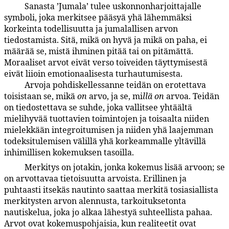
Sanasta ’Jumala’ tulee uskonnonharjoittajalle
100:3.2
symboli, joka merkitsee pääsyä yhä lähemmäksi
korkeinta todellisuutta ja jumalallisen arvon
tiedostamista. Sitä, mikä on hyvä ja mikä on paha, ei
määrää se, mistä ihminen pitää tai on pitämättä.
Moraaliset arvot eivät verso toiveiden täyttymisestä
eivät liioin emotionaalisesta turhautumisesta.
Arvoja pohdiskellessanne teidän on erotettava
100:3.3
toisistaan se, mikä
on
arvo, ja se, mi
llä on
arvoa. Teidän
on tiedostettava se suhde, joka vallitsee yhtäältä
mielihyvää tuottavien toimintojen ja toisaalta niiden
mielekkään integroitumisen ja niiden yhä laajemman
todeksitulemisen välillä yhä korkeammalle yltävillä
inhimillisen kokemuksen tasoilla.
Merkitys on jotakin, jonka kokemus lisää arvoon; se
100:3.4
on arvottavaa tietoisuutta arvoista. Erillinen ja
puhtaasti itsekäs nautinto saattaa merkitä tosiasiallista
merkitysten arvon alennusta, tarkoituksetonta
nautiskelua, joka jo alkaa lähestyä suhteellista pahaa.
Arvot ovat kokemuspohjaisia, kun realiteetit ovat