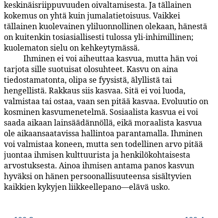
keskinäisriippuvuuden oivaltamisesta. Ja tällainen
kokemus on yhtä kuin jumalatietoisuus. Vaikkei
tällainen kuolevainen yliluonnollinen olekaan, hänestä
on kuitenkin tosiasiallisesti tulossa yli-inhimillinen;
kuolematon sielu on kehkeytymässä.
Ihminen ei voi aiheuttaa kasvua, mutta hän voi
100:3.7
tarjota sille suotuisat olosuhteet. Kasvu on aina
tiedostamatonta, olipa se fyysistä, älyllistä tai
hengellistä. Rakkaus siis kasvaa. Sitä ei voi luoda,
valmistaa tai ostaa, vaan sen pitää kasvaa. Evoluutio on
kosminen kasvumenetelmä. Sosiaalista kasvua ei voi
saada aikaan lainsäädännöllä, eikä moraalista kasvua
ole aikaansaatavissa hallintoa parantamalla. Ihminen
voi valmistaa koneen, mutta sen todellinen arvo pitää
juontaa ihmisen kulttuurista ja henkilökohtaisesta
arvostuksesta. Ainoa ihmisen antama panos kasvun
hyväksi on hänen persoonallisuuteensa sisältyvien
kaikkien kykyjen liikkeellepano—elävä usko.