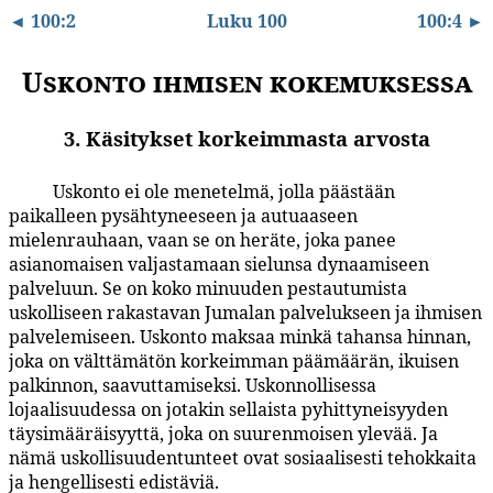
◄ 100:2
Luku 100
100:4 ►
Uskonto ihmisen kokemuksessa
3. Käsitykset korkeimmasta arvosta
Uskonto ei ole menetelmä, jolla päästään
100:3.1
paikalleen pysähtyneeseen ja autuaaseen
mielenrauhaan, vaan se on heräte, joka panee
asianomaisen valjastamaan sielunsa dynaamiseen
palveluun. Se on koko minuuden pestautumista
uskolliseen rakastavan Jumalan palvelukseen ja ihmisen
palvelemiseen. Uskonto maksaa minkä tahansa hinnan,
joka on välttämätön korkeimman päämäärän, ikuisen
palkinnon, saavuttamiseksi. Uskonnollisessa
lojaalisuudessa on jotakin sellaista pyhittyneisyyden
täysimääräisyyttä, joka on suurenmoisen ylevää. Ja
nämä uskollisuudentunteet ovat sosiaalisesti tehokkaita
ja hengellisesti edistäviä.