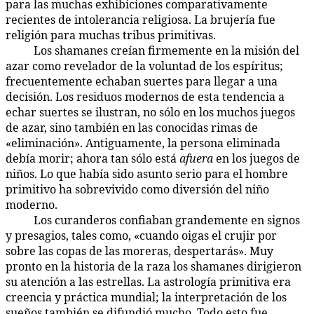
para las muchas exhibiciones comparativamente
recientes de intolerancia religiosa. La brujería fue
religión para muchas tribus primitivas.
Los shamanes creían firmemente en la misión del
90:2.4
azar como revelador de la voluntad de los espíritus;
frecuentemente echaban suertes para llegar a una
decisión. Los residuos modernos de esta tendencia a
echar suertes se ilustran, no sólo en los muchos juegos
de azar, sino también en las conocidas rimas de
«eliminación». Antiguamente, la persona eliminada
debía morir; ahora tan sólo está
afuera
en los juegos de
niños. Lo que había sido asunto serio para el hombre
primitivo ha sobrevivido como diversión del niño
moderno.
Los curanderos confiaban grandemente en signos
90:2.5
y presagios, tales como, «cuando oigas el crujir por
sobre las copas de las moreras, despertarás». Muy
pronto en la historia de la raza los shamanes dirigieron
su atención a las estrellas. La astrología primitiva era
creencia y práctica mundial; la interpretación de los
sueños también se difundió mucho. Todo esto fue