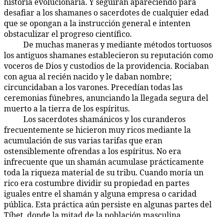
historia evolucionaria. Y seguirán apareciendo para
desafiar a los shamanes o sacerdotes de cualquier edad
que se opongan a la instrucción general e intenten
obstaculizar el progreso científico.
De muchas maneras y mediante métodos tortuosos
90:2.10
los antiguos shamanes establecieron su reputación como
voceros de Dios y custodios de la providencia. Rociaban
con agua al recién nacido y le daban nombre;
circuncidaban a los varones. Precedían todas las
ceremonias fúnebres, anunciando la llegada segura del
muerto a la tierra de los espíritus.
Los sacerdotes shamánicos y los curanderos
90:2.11
frecuentemente se hicieron muy ricos mediante la
acumulación de sus varias tarifas que eran
ostensiblemente ofrendas a los espíritus. No era
infrecuente que un shamán acumulase prácticamente
toda la riqueza material de su tribu. Cuando moría un
rico era costumbre dividir su propiedad en partes
iguales entre el shamán y alguna empresa o caridad
pública. Esta práctica aún persiste en algunas partes del
Tíbet, donde la mitad de la población masculina