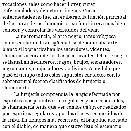
vocaciones, tales como hacer llover, curar
enfermedades y detectar crímenes. Curar
enfermedades no fue, sin embargo, la función principal
de los curanderos shamánicos; su función era más bien
conocer y controlar las vicisitudes del vivir.
La necromancia, el arte negro, tanto religiosa
90:2.2
como secular de la antigüedad, se denominaba arte
blanco si lo practicaban los sacerdotes, videntes,
shamanes o curanderos. Los practicantes del arte negro
se llamaban hechiceros, magos, brujos, encantadores,
nigromantes, conjuradores y adivinos. A medida que
pasó el tiempo todos estos supuestos contactos con lo
sobrenatural fueron clasificados de brujería o
shamanería.
La brujería comprendía la
magia
efectuada por
90:2.3
espíritus más primitivos, irregulares y no reconocidos;
la shamanería tenía que ver con los
milagros
realizados
por espíritus regulares y por los dioses reconocidos de
la tribu. En tiempos más recientes, el brujo fue asociado
con el diablo, de manera que estuvo listo el escenario