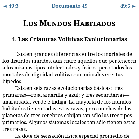
◄ 49:3
Documento 49
49:5 ►
Los Mundos Habitados
4. Las Criaturas Volitivas Evolucionarias
Existen grandes diferencias entre los mortales de
49:4.1
los distintos mundos, aun entre aquellos que pertenecen
a los mismos tipos intelectuales y físicos, pero todos los
mortales de dignidad volitiva son animales erectos,
bípedos.
Existen seis razas evolucionarias básicas: tres
49:4.2
primarias—roja, amarilla y azul; y tres secundarias—
anaranjada, verde e índiga. La mayoría de los mundos
habitados tienen todas estas razas, pero muchos de los
planetas de tres cerebros cobijan tan sólo los tres tipos
primarios. Algunos sistemas locales tan sólo tienen estas
tres razas.
La dote de sensación física especial promedio de
49:4.3