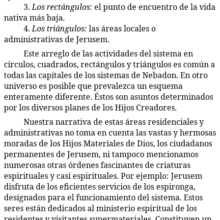
3.
Los rectángulos:
el punto de encuentro de la vida
46:4.4
nativa más baja.
4.
Los triángulos:
las áreas locales o
46:4.5
administrativas de Jerusem.
Este arreglo de las actividades del sistema en
46:4.6
círculos, cuadrados, rectángulos y triángulos es común a
todas las capitales de los sistemas de Nebadon. En otro
universo es posible que prevalezca un esquema
enteramente diferente. Éstos son asuntos determinados
por los diversos planes de los Hijos Creadores.
Nuestra narrativa de estas áreas residenciales y
46:4.7
administrativas no toma en cuenta las vastas y hermosas
moradas de los Hijos Materiales de Dios, los ciudadanos
permanentes de Jerusem, ni tampoco mencionamos
numerosas otras órdenes fascinantes de criaturas
espirituales y casi espirituales. Por ejemplo: Jerusem
disfruta de los eficientes servicios de los espironga,
designados para el funcionamiento del sistema. Estos
seres están dedicados al ministerio espiritual de los
residentes y visitantes supermateriales. Constituyen un