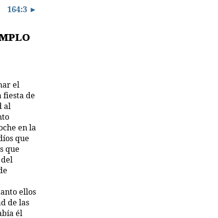
164:3 ►
emplo
mar el
 fiesta de
 al
nto
oche en la
díos que
es que
 del
de
anto ellos
d de las
bía él