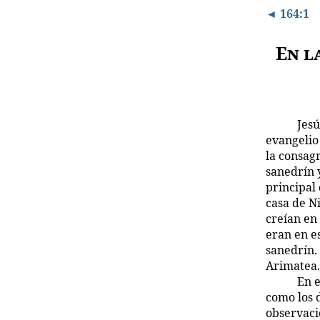
◄ 164:1
En l
Jesú
evangelio 
la consagr
sanedrín y
principal 
casa de N
creían en
eran en e
sanedrín.
Arimatea.
En e
como los 
observaci