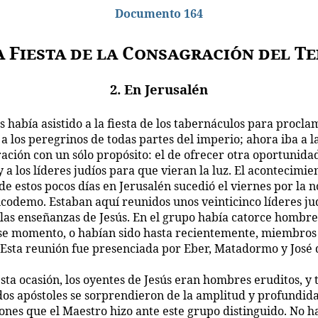
Documento 164
a Fiesta de la Consagración del T
2. En Jerusalén
s había asistido a la fiesta de los tabernáculos para procla
a los peregrinos de todas partes del imperio; ahora iba a la
ación con un sólo propósito: el de ofrecer otra oportunidad
 a los líderes judíos para que vieran la luz. El acontecimie
de estos pocos días en Jerusalén sucedió el viernes por la n
icodemo. Estaban aquí reunidos unos veinticinco líderes ju
 las enseñanzas de Jesús. En el grupo había catorce hombr
se momento, o habían sido hasta recientemente, miembros
 Esta reunión fue presenciada por Eber, Matadormo y José 
sta ocasión, los oyentes de Jesús eran hombres eruditos, y t
dos apóstoles se sorprendieron de la amplitud y profundida
ones que el Maestro hizo ante este grupo distinguido. No ha