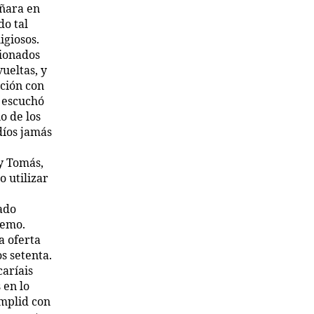
eñara en
do tal
igiosos.
sionados
ueltas, y
ción con
o escuchó
o de los
díos jamás
y Tomás,
o utilizar
ado
demo.
a oferta
s setenta.
caríais
 en lo
umplid con