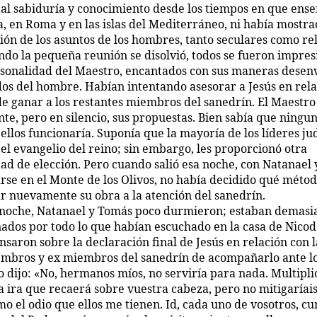
tal sabiduría y conocimiento desde los tiempos en que ens
a, en Roma y en las islas del Mediterráneo, ni había mostra
ón de los asuntos de los hombres, tanto seculares como rel
do la pequeña reunión se disolvió, todos se fueron impre
rsonalidad del Maestro, encantados con sus maneras desenv
s del hombre. Habían intentando asesorar a Jesús en rela
de ganar a los restantes miembros del sanedrín. El Maestr
te, pero en silencio, sus propuestas. Bien sabía que ningun
ellos funcionaría. Suponía que la mayoría de los líderes ju
 el evangelio del reino; sin embargo, les proporcionó otra
ad de elección. Pero cuando salió esa noche, con Natanael 
arse en el Monte de los Olivos, no había decidido qué métod
ar nuevamente su obra a la atención del sanedrín.
 noche, Natanael y Tomás poco durmieron; estaban demasi
ados por todo lo que habían escuchado en la casa de Nico
saron sobre la declaración final de Jesús en relación con l
embros y ex miembros del sanedrín de acompañarlo ante lo
o dijo: «No, hermanos míos, no serviría para nada. Multipli
a ira que recaerá sobre vuestra cabeza, pero no mitigaríais
o el odio que ellos me tienen. Id, cada uno de vosotros, c