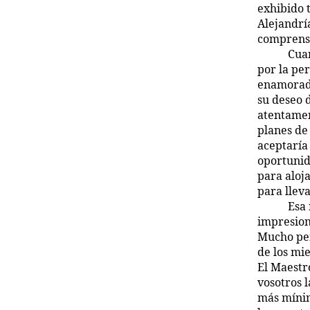
exhibido 
Alejandrí
comprensi
Cuan
por la pe
enamorado
su deseo 
atentamen
planes de 
aceptaría
oportunid
para aloj
para llev
Esa
impresion
Mucho pen
de los mi
El Maestr
vosotros l
más mínim