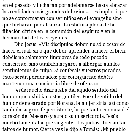
en el pasado, y lucharan por adelantarse hasta abrazar
las realidades más grandes del reino». Les imploró que
no se conformaran con ser niños en el evangelio sino
que lucharan por alcanzar la estatura plena de la
filiación divina en la comunión del espíritu y en la
hermandad de los creyentes.
Dijo Jesús: «Mis discípulos deben no sólo cesar de
156:2.7
hacer el mal, sino que deben aprender a hacer el bien;
debéis no solamente limpiaros de todo pecado
consciente, sino también negaros a albergar aun los
sentimientos de culpa. Si confesáis vuestros pecados,
éstos serán perdonados; por consiguiente debéis
mantener una conciencia libre de ofensa.»
Jesús mucho disfrutaba del agudo sentido del
156:2.8
humor que exhibían estos gentiles. Fue el sentido del
humor demostrado por Norana, la mujer siria, así como
también su gran fe persistente, lo que tanto conmovió el
corazón del Maestro y atrajo su misericordia. Jesús
mucho lamentaba que su gente—los judíos– fueran tan
faltos de humor. Cierta vez le dijo a Tomás: «Mi pueblo