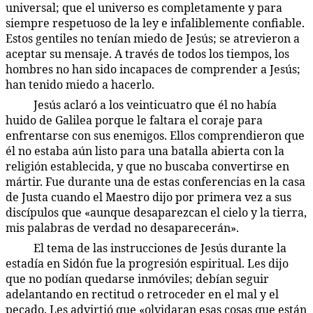
universal; que el universo es completamente y para
siempre respetuoso de la ley e infaliblemente confiable.
Estos gentiles no tenían miedo de Jesús; se atrevieron a
aceptar su mensaje. A través de todos los tiempos, los
hombres no han sido incapaces de comprender a Jesús;
han tenido miedo a hacerlo.
Jesús aclaró a los veinticuatro que él no había
156:2.5
huido de Galilea porque le faltara el coraje para
enfrentarse con sus enemigos. Ellos comprendieron que
él no estaba aún listo para una batalla abierta con la
religión establecida, y que no buscaba convertirse en
mártir. Fue durante una de estas conferencias en la casa
de Justa cuando el Maestro dijo por primera vez a sus
discípulos que «aunque desaparezcan el cielo y la tierra,
mis palabras de verdad no desaparecerán».
El tema de las instrucciones de Jesús durante la
156:2.6
estadía en Sidón fue la progresión espiritual. Les dijo
que no podían quedarse inmóviles; debían seguir
adelantando en rectitud o retroceder en el mal y el
pecado. Les advirtió que «olvidaran esas cosas que están