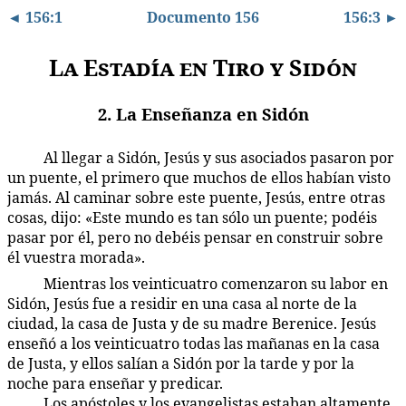
◄ 156:1
Documento 156
156:3 ►
La Estadía en Tiro y Sidón
2. La Enseñanza en Sidón
Al llegar a Sidón, Jesús y sus asociados pasaron por
156:2.1
un puente, el primero que muchos de ellos habían visto
jamás. Al caminar sobre este puente, Jesús, entre otras
cosas, dijo: «Este mundo es tan sólo un puente; podéis
pasar por él, pero no debéis pensar en construir sobre
él vuestra morada».
Mientras los veinticuatro comenzaron su labor en
156:2.2
Sidón, Jesús fue a residir en una casa al norte de la
ciudad, la casa de Justa y de su madre Berenice. Jesús
enseñó a los veinticuatro todas las mañanas en la casa
de Justa, y ellos salían a Sidón por la tarde y por la
noche para enseñar y predicar.
Los apóstoles y los evangelistas estaban altamente
156:2.3