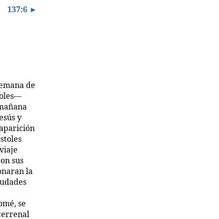
137:6 ►
semana de
toles—
 mañana
esús y
saparición
stoles
viaje
con sus
onaran la
ciudades
omé, se
terrenal