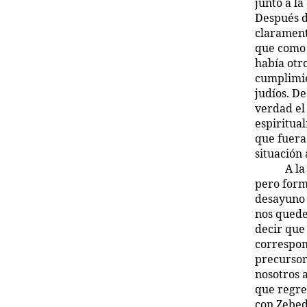
junto a la
Después d
clarament
que como 
había otr
cumplimie
judíos. De
verdad el
espiritua
que fuera 
situación 
A la
pero form
desayuno 
nos quede
decir que
correspon
precursor
nosotros 
que regre
con Zebede