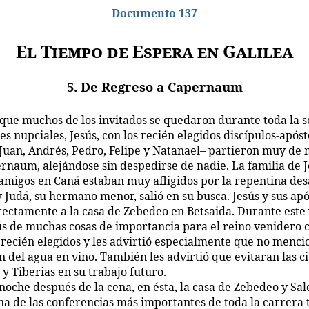
Documento 137
El Tiempo de Espera en Galilea
5. De Regreso a Capernaum
que muchos de los invitados se quedaron durante toda la 
es nupciales, Jesús, con los recién elegidos discípulos-após
 Juan, Andrés, Pedro, Felipe y Natanael– partieron muy de
rnaum, alejándose sin despedirse de nadie. La familia de J
 amigos en Caná estaban muy afligidos por la repentina de
y Judá, su hermano menor, salió en su busca. Jesús y sus apó
rectamente a la casa de Zebedeo en Betsaida. Durante este 
ús de muchas cosas de importancia para el reino venidero 
 recién elegidos y les advirtió especialmente que no menci
n del agua en vino. También les advirtió que evitaran las 
 y Tiberias en su trabajo futuro.
noche después de la cena, en ésta, la casa de Zebedeo y Sal
na de las conferencias más importantes de toda la carrera 