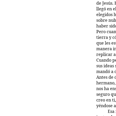
de Jesús. 
llegó en 
elegidos 
sobre nub
haber sid
Pero cuand
tierra y 
que les e
manera in
replicar 
Cuando pe
sus ideas
mandó a d
Antes de 
hermano, 
nos ha en
seguro qu
creo en t
yéndose a
Esa