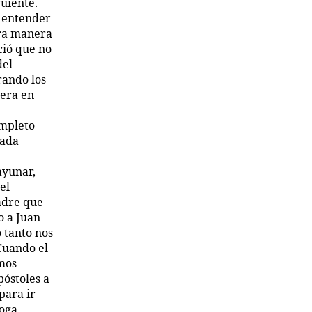
guiente.
a entender
tra manera
ció que no
del
rando los
 era en
ompleto
cada
ayunar,
el
Padre que
o a Juan
 tanto nos
Cuando el
mos
póstoles a
para ir
oga,