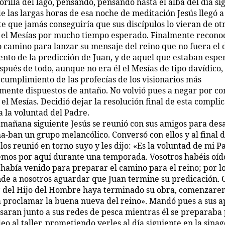
 orilla del lago, pensando, pensando hasta el alba del día si
e las largas horas de esa noche de meditación Jesús llegó 
e que jamás conseguiría que sus discípulos lo vieran de o
el Mesías por mucho tiempo esperado. Finalmente recono
o camino para lanzar su mensaje del reino que no fuera el 
nto de la predicción de Juan, y de aquel que estaban espe
spués de todo, aunque no era él el Mesías de tipo davídico,
 cumplimiento de las profecías de los visionarios más
lmente dispuestos de antaño. No volvió pues a negar por c
el Mesías. Decidió dejar la resolución final de esta compli
a la voluntad del Padre.
 mañana siguiente Jesús se reunió con sus amigos para des
a-ban un grupo melancólico. Conversó con ellos y al final d
los reunió en torno suyo y les dijo: «Es la voluntad de mi 
mos por aquí durante una temporada. Vosotros habéis oíd
 había venido para preparar el camino para el reino; por lo
de a nosotros aguardar que Juan termine su predicación. 
 del Hijo del Hombre haya terminado su obra, comenzare
a proclamar la buena nueva del reino». Mandó pues a sus a
saran junto a sus redes de pesca mientras él se preparaba 
o al taller, prometiendo verles al día siguiente en la sinag