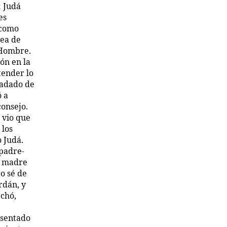
; Judá
es
 como
dea de
 Hombre.
ión en la
tender lo
nadado de
ó a
consejo.
 vio que
 los
 Judá.
 padre-
i madre
o sé de
rdán, y
rchó,
 sentado