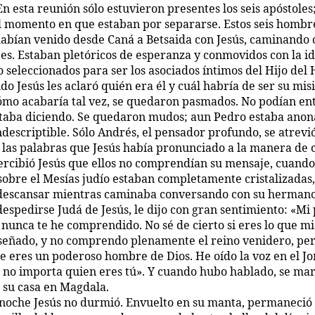
En esta reunión sólo estuvieron presentes los seis apóstoles
el momento en que estaban por separarse. Estos seis hombr
habían venido desde Caná a Betsaida con Jesús, caminando
es. Estaban pletóricos de esperanza y conmovidos con la i
o seleccionados para ser los asociados íntimos del Hijo del
o Jesús les aclaró quién era él y cuál habría de ser su mis
cómo acabaría tal vez, se quedaron pasmados. No podían en
staba diciendo. Se quedaron mudos; aun Pedro estaba ano
descriptible. Sólo Andrés, el pensador profundo, se atrevi
a las palabras que Jesús había pronunciado a la manera de 
rcibió Jesús que ellos no comprendían su mensaje, cuando
 sobre el Mesías judío estaban completamente cristalizadas,
escansar mientras caminaba conversando con su hermano
despedirse Judá de Jesús, le dijo con gran sentimiento: «Mi
nunca te he comprendido. No sé de cierto si eres lo que m
señado, y no comprendo plenamente el reino venidero, per
e eres un poderoso hombre de Dios. He oído la voz en el Jo
i, no importa quien eres tú». Y cuando hubo hablado, se ma
 su casa en Magdala.
 noche Jesús no durmió. Envuelto en su manta, permaneció