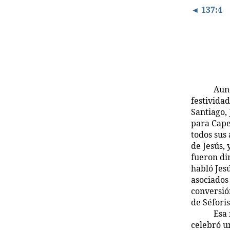
◄ 137:4
Aun
festividad
Santiago,
para Cape
todos sus
de Jesús, 
fueron di
habló Jes
asociados
conversió
de Séforis
Esa 
celebró u