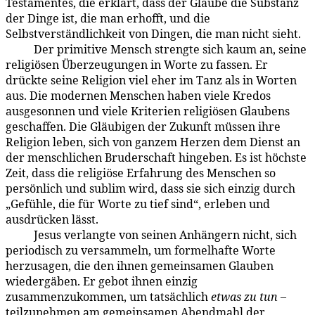
Testamentes, die erklärt, dass der Glaube die Substanz
der Dinge ist, die man erhofft, und die
Selbstverständlichkeit von Dingen, die man nicht sieht.
Der primitive Mensch strengte sich kaum an, seine
99:5.9
religiösen Überzeugungen in Worte zu fassen. Er
drückte seine Religion viel eher im Tanz als in Worten
aus. Die modernen Menschen haben viele Kredos
ausgesonnen und viele Kriterien religiösen Glaubens
geschaffen. Die Gläubigen der Zukunft müssen ihre
Religion leben, sich von ganzem Herzen dem Dienst an
der menschlichen Bruderschaft hingeben. Es ist höchste
Zeit, dass die religiöse Erfahrung des Menschen so
persönlich und sublim wird, dass sie sich einzig durch
„Gefühle, die für Worte zu tief sind“, erleben und
ausdrücken lässt.
Jesus verlangte von seinen Anhängern nicht, sich
99:5.10
periodisch zu versammeln, um formelhafte Worte
herzusagen, die den ihnen gemeinsamen Glauben
wiedergäben. Er gebot ihnen einzig
zusammenzukommen, um tatsächlich
etwas zu tun
–
teilzunehmen am gemeinsamen Abendmahl der