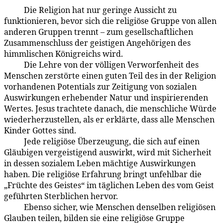
Die Religion hat nur geringe Aussicht zu
99:5.4
funktionieren, bevor sich die religiöse Gruppe von allen
anderen Gruppen trennt – zum gesellschaftlichen
Zusam­menschluss der geistigen Angehörigen des
himmlischen Königreichs wird.
Die Lehre von der völligen Verworfenheit des
99:5.5
Menschen zerstörte einen guten Teil des in der Religion
vorhandenen Potentials zur Zeitigung von sozialen
Auswirkungen erhebender Natur und inspirierenden
Wertes. Jesus trachtete danach, die menschliche Würde
wiederherzustellen, als er erklärte, dass alle Menschen
Kinder Gottes sind.
Jede religiöse Überzeugung, die sich auf einen
99:5.6
Gläubigen vergeistigend auswirkt, wird mit Sicherheit
in dessen sozialem Leben mächtige Auswirkungen
haben. Die religiöse Erfahrung bringt unfehlbar die
„Früchte des Geistes“ im täglichen Leben des vom Geist
geführten Sterblichen hervor.
Ebenso sicher, wie Menschen denselben religiösen
99:5.7
Glauben teilen, bilden sie eine religiöse Gruppe