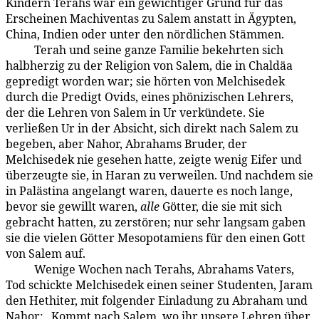
Kindern Terahs war ein gewichtiger Grund für das
Erscheinen Machiventas zu Salem anstatt in Ägypten,
China, Indien oder unter den nördlichen Stämmen.
Terah und seine ganze Familie bekehrten sich
93:5.4
halbherzig zu der Religion von Salem, die in Chaldäa
gepredigt worden war; sie hörten von Melchisedek
durch die Predigt Ovids, eines phönizischen Lehrers,
der die Lehren von Salem in Ur verkündete. Sie
verließen Ur in der Absicht, sich direkt nach Salem zu
begeben, aber Nahor, Abrahams Bruder, der
Melchisedek nie gesehen hatte, zeigte wenig Eifer und
überzeugte sie, in Haran zu verweilen. Und nachdem sie
in Palästina angelangt waren, dauerte es noch lange,
bevor sie gewillt waren,
alle
Götter, die sie mit sich
gebracht hatten, zu zerstören; nur sehr langsam gaben
sie die vielen Götter Mesopotamiens für den einen Gott
von Salem auf.
Wenige Wochen nach Terahs, Abrahams Vaters,
93:5.5
Tod schickte Melchisedek einen seiner Studenten, Jaram
den Hethiter, mit folgender Einladung zu Abraham und
Nahor: „Kommt nach Salem, wo ihr unsere Lehren über