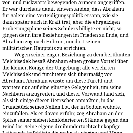
vor- und rückwärts bewegenden Armeen angegriffen.
Er war durchaus damit einverstanden, dass Abraham
für Salem eine Verteidigungspolitik ersann, wie sie
dann später auch in Kraft trat, aber die ehrgeizigen
Eroberungspläne seines Schülers billigte er nicht; so
gingen denn ihre Beziehungen im Frieden zu Ende, und
Abraham zog nach Hebron, um dort seinen
militärischen Hauptsitz zu errichten.
Wegen seiner engen Beziehung zu dem berühmten
93:5.12
Melchisedek besaß Abraham einen großen Vorteil über
die kleinen Könige der Umgebung; alle verehrten
Melchisedek und fürchteten sich übermäßig vor
Abraham. Abraham wusste um diese Furcht und
wartete nur auf eine günstige Gelegenheit, um seine
Nachbarn anzugreifen, und dieser Vorwand fand sich,
als sich einige dieser Herrscher anmaßten, in das
Grundstück seines Neffen Lot, der in Sodom wohnte,
einzufallen. Als er davon erfuhr, zog Abraham an der
Spitze seiner sieben konföderierten Stämme gegen den
Feind los. Seine eigene dreihundertachtzehnköpfige