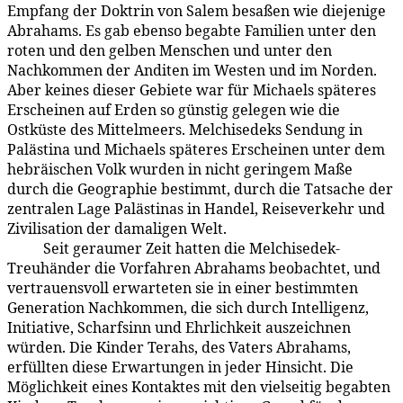
Empfang der Doktrin von Salem besaßen wie diejenige
Abrahams. Es gab ebenso begabte Familien unter den
roten und den gelben Menschen und unter den
Nachkommen der Anditen im Westen und im Norden.
Aber keines dieser Gebiete war für Michaels späteres
Erscheinen auf Erden so günstig gelegen wie die
Ostküste des Mittelmeers. Melchisedeks Sendung in
Palästina und Michaels späteres Erscheinen unter dem
hebräischen Volk wurden in nicht geringem Maße
durch die Geographie bestimmt, durch die Tatsache der
zentralen Lage Palästinas in Handel, Reiseverkehr und
Zivilisation der damaligen Welt.
Seit geraumer Zeit hatten die Melchisedek-
93:5.3
Treuhänder die Vorfahren Abrahams beobachtet, und
vertrauensvoll erwarteten sie in einer bestimmten
Gene­ration Nachkommen, die sich durch Intelligenz,
Initiative, Scharfsinn und Ehrlich­keit auszeichnen
würden. Die Kinder Terahs, des Vaters Abrahams,
erfüllten diese Erwartungen in jeder Hinsicht. Die
Möglichkeit eines Kontaktes mit den vielseitig begabten