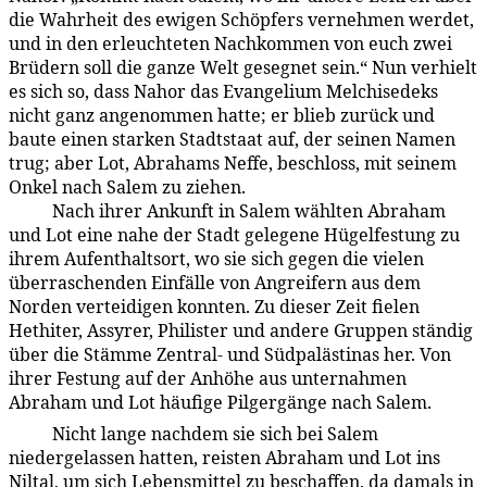
die Wahrheit des ewigen Schöpfers vernehmen werdet,
und in den erleuchteten Nachkommen von euch zwei
Brüdern soll die ganze Welt gesegnet sein.“ Nun verhielt
es sich so, dass Nahor das Evangelium Melchisedeks
nicht ganz angenommen hatte; er blieb zurück und
baute einen starken Stadtstaat auf, der seinen Namen
trug; aber Lot, Abrahams Neffe, beschloss, mit seinem
Onkel nach Salem zu ziehen.
Nach ihrer Ankunft in Salem wählten Abraham
93:5.6
und Lot eine nahe der Stadt gelegene Hügelfestung zu
ihrem Aufenthaltsort, wo sie sich gegen die vielen
überraschenden Einfälle von Angreifern aus dem
Norden verteidigen konnten. Zu dieser Zeit fielen
Hethiter, Assyrer, Philister und andere Gruppen ständig
über die Stämme Zentral- und Südpalästinas her. Von
ihrer Festung auf der Anhöhe aus unternahmen
Abraham und Lot häufige Pilgergänge nach Salem.
Nicht lange nachdem sie sich bei Salem
93:5.7
niedergelassen hatten, reisten Abraham und Lot ins
Niltal, um sich Lebensmittel zu beschaffen, da damals in