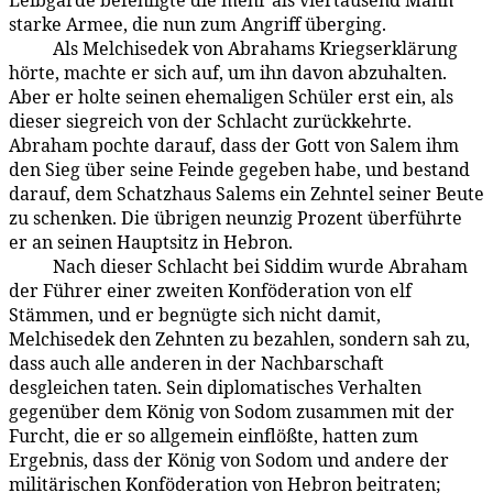
Leibgarde befehligte die mehr als viertausend Mann
starke Armee, die nun zum Angriff überging.
Als Melchisedek von Abrahams Kriegserklärung
93:5.13
hörte, machte er sich auf, um ihn davon abzuhalten.
Aber er holte seinen ehemaligen Schüler erst ein, als
dieser siegreich von der Schlacht zurückkehrte.
Abraham pochte darauf, dass der Gott von Salem ihm
den Sieg über seine Feinde gegeben habe, und bestand
darauf, dem Schatzhaus Salems ein Zehntel seiner Beute
zu schenken. Die übrigen neunzig Prozent überführte
er an seinen Hauptsitz in Hebron.
Nach dieser Schlacht bei Siddim wurde Abraham
93:5.14
der Führer einer zweiten Konföderation von elf
Stämmen, und er begnügte sich nicht damit,
Melchisedek den Zehnten zu bezahlen, sondern sah zu,
dass auch alle anderen in der Nachbarschaft
desgleichen taten. Sein diplomatisches Verhalten
gegenüber dem König von Sodom zusammen mit der
Furcht, die er so allgemein einflößte, hatten zum
Ergebnis, dass der König von Sodom und andere der
militärischen Konföderation von Hebron beitraten;