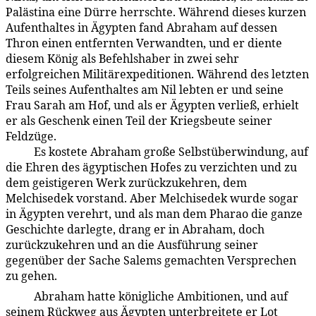
Palästina eine Dürre herrschte. Während dieses kurzen
Aufenthaltes in Ägypten fand Abraham auf dessen
Thron einen entfernten Verwandten, und er diente
diesem König als Befehlshaber in zwei sehr
erfolgreichen Militärexpeditionen. Während des letzten
Teils seines Aufenthaltes am Nil lebten er und seine
Frau Sarah am Hof, und als er Ägypten verließ, erhielt
er als Geschenk einen Teil der Kriegsbeute seiner
Feldzüge.
Es kostete Abraham große Selbstüberwindung, auf
93:5.8
die Ehren des ägyptischen Hofes zu verzichten und zu
dem geistigeren Werk zurückzukehren, dem
Melchisedek vorstand. Aber Melchisedek wurde sogar
in Ägypten verehrt, und als man dem Pharao die ganze
Geschichte darlegte, drang er in Abraham, doch
zurückzukehren und an die Ausführung seiner
gegenüber der Sache Salems gemachten Versprechen
zu gehen.
Abraham hatte königliche Ambitionen, und auf
93:5.9
seinem Rückweg aus Ägypten unterbreitete er Lot