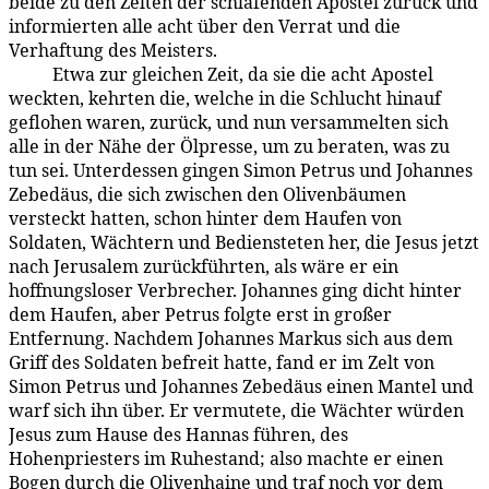
beide zu den Zelten der schlafenden Apostel zurück und
informierten alle acht über den Verrat und die
Verhaftung des Meisters.
Etwa zur gleichen Zeit, da sie die acht Apostel
183:3.10
weckten, kehrten die, welche in die Schlucht hinauf
geflohen waren, zurück, und nun versammelten sich
alle in der Nähe der Ölpresse, um zu beraten, was zu
tun sei. Unterdessen gingen Simon Petrus und Johannes
Zebedäus, die sich zwischen den Olivenbäumen
versteckt hatten, schon hinter dem Haufen von
Soldaten, Wächtern und Bediensteten her, die Jesus jetzt
nach Jerusalem zurückführten, als wäre er ein
hoffnungsloser Verbrecher. Johannes ging dicht hinter
dem Haufen, aber Petrus folgte erst in großer
Entfernung. Nachdem Johannes Markus sich aus dem
Griff des Soldaten befreit hatte, fand er im Zelt von
Simon Petrus und Johannes Zebedäus einen Mantel und
warf sich ihn über. Er vermutete, die Wächter würden
Jesus zum Hause des Hannas führen, des
Hohenpriesters im Ruhestand; also machte er einen
Bogen durch die Olivenhaine und traf noch vor dem