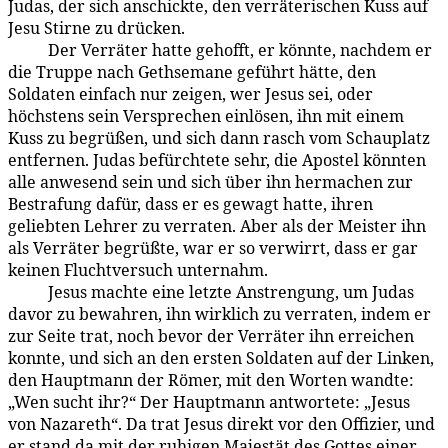
Judas, der sich anschickte, den verräterischen Kuss auf
Jesu Stirne zu drücken.
Der Verräter hatte gehofft, er könnte, nachdem er
183:3.3
die Truppe nach Gethsemane geführt hätte, den
Soldaten einfach nur zeigen, wer Jesus sei, oder
höchstens sein Versprechen einlösen, ihn mit einem
Kuss zu begrüßen, und sich dann rasch vom Schauplatz
entfernen. Judas befürchtete sehr, die Apostel könnten
alle an­wesend sein und sich über ihn hermachen zur
Bestrafung dafür, dass er es gewagt hatte, ihren
geliebten Lehrer zu verraten. Aber als der Meister ihn
als Ver­räter begrüßte, war er so verwirrt, dass er gar
keinen Fluchtversuch unternahm.
Jesus machte eine letzte Anstrengung, um Judas
183:3.4
davor zu bewahren, ihn wirklich zu verraten, indem er
zur Seite trat, noch bevor der Verräter ihn erreichen
konnte, und sich an den ersten Soldaten auf der Linken,
den Hauptmann der Römer, mit den Worten wandte:
„Wen sucht ihr?“ Der Hauptmann antwortete: „Jesus
von Nazareth“. Da trat Jesus direkt vor den Offizier, und
er stand da mit der ruhigen Majestät des Gottes einer