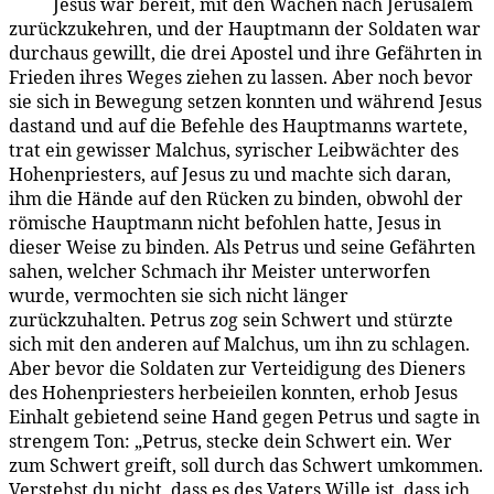
Jesus war bereit, mit den Wachen nach Jerusalem
183:3.7
zurückzukehren, und der Hauptmann der Soldaten war
durchaus gewillt, die drei Apostel und ihre Gefähr­ten in
Frieden ihres Weges ziehen zu lassen. Aber noch bevor
sie sich in Bewegung setzen konnten und während Jesus
dastand und auf die Befehle des Hauptmanns wartete,
trat ein gewisser Malchus, syrischer Leibwächter des
Hohenpriesters, auf Jesus zu und machte sich daran,
ihm die Hände auf den Rücken zu binden, obwohl der
römische Hauptmann nicht befohlen hatte, Jesus in
dieser Weise zu binden. Als Petrus und seine Gefährten
sahen, welcher Schmach ihr Meister unterworfen
wurde, vermochten sie sich nicht länger
zurückzuhalten. Petrus zog sein Schwert und stürzte
sich mit den anderen auf Malchus, um ihn zu schlagen.
Aber bevor die Soldaten zur Verteidigung des Dieners
des Hohenpriesters herbeieilen konnten, erhob Jesus
Einhalt gebietend seine Hand gegen Petrus und sagte in
strengem Ton: „Petrus, stecke dein Schwert ein. Wer
zum Schwert greift, soll durch das Schwert umkommen.
Verstehst du nicht, dass es des Vaters Wille ist, dass ich