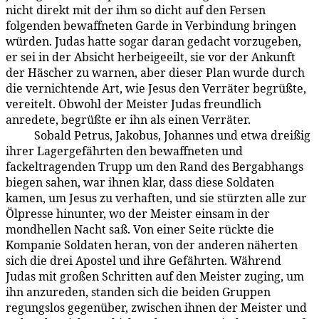
nicht direkt mit der ihm so dicht auf den Fersen
folgenden bewaffneten Garde in Verbindung bringen
würden. Judas hatte sogar daran gedacht vorzugeben,
er sei in der Absicht herbeigeeilt, sie vor der Ankunft
der Häscher zu warnen, aber dieser Plan wurde durch
die vernichtende Art, wie Jesus den Verräter begrüßte,
vereitelt. Obwohl der Meister Judas freundlich
anredete, begrüßte er ihn als einen Verräter.
Sobald Petrus, Jakobus, Johannes und etwa dreißig
183:3.2
ihrer Lagergefährten den bewaffneten und
fackeltragenden Trupp um den Rand des Bergabhangs
biegen sahen, war ihnen klar, dass diese Soldaten
kamen, um Jesus zu verhaften, und sie stürzten alle zur
Ölpresse hinunter, wo der Meister einsam in der
mondhellen Nacht saß. Von einer Seite rückte die
Kompanie Soldaten heran, von der anderen näherten
sich die drei Apostel und ihre Gefährten. Während
Judas mit großen Schritten auf den Meister zuging, um
ihn anzureden, standen sich die beiden Gruppen
regungslos gegenüber, zwischen ihnen der Meister und