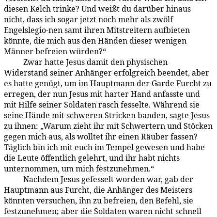
diesen Kelch trinke? Und weißt du darüber hinaus
nicht, dass ich sogar jetzt noch mehr als zwölf
Engelslegio-nen samt ihren Mitstreitern aufbieten
könnte, die mich aus den Händen dieser wenigen
Männer befreien würden?“
Zwar hatte Jesus damit den physischen
183:3.8
Widerstand seiner Anhänger erfolgreich beendet, aber
es hatte genügt, um im Hauptmann der Garde Furcht zu
erregen, der nun Jesus mit harter Hand anfasste und
mit Hilfe seiner Soldaten rasch fesselte. Während sie
seine Hände mit schweren Stricken banden, sagte Jesus
zu ihnen: „Warum zieht ihr mit Schwertern und Stöcken
gegen mich aus, als wolltet ihr einen Räuber fassen?
Täglich bin ich mit euch im Tempel gewesen und habe
die Leute öffentlich gelehrt, und ihr habt nichts
unternommen, um mich festzunehmen.“
Nachdem Jesus gefesselt worden war, gab der
183:3.9
Hauptmann aus Furcht, die Anhän­ger des Meisters
könnten versuchen, ihn zu befreien, den Befehl, sie
festzuneh­men; aber die Soldaten waren nicht schnell