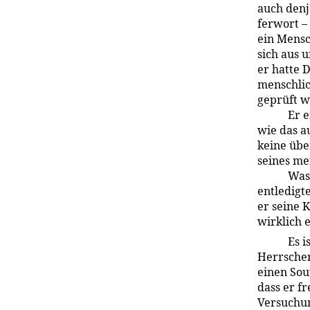
auch denj
ferwort –
ein Mensc
sich aus u
er hatte 
menschlic
geprüft wi
Er 
wie das a
keine über
seines me
Was 
entledigt
er seine 
wirklich 
Es 
Herrscher
einen Sou
dass er f
Versuchun