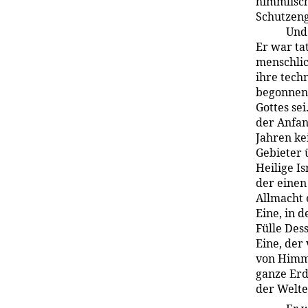
himmlisch
Schutzeng
Und 
Er war ta
menschlic
ihre tech
begonnen h
Gottes se
der Anfan
Jahren ke
Gebieter 
Heilige Is
der einen
Allmacht 
Eine, in 
Fülle Dess
Eine, der
von Himme
ganze Erd
der Welte