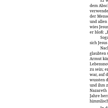
Er w
dem Absch
verwendet
der Mensc
und allen
wies Jesu
er bloß: „
Soga
sich Jesu
Nach
glaubten 
Armut käm
Lebensnot
zu sein; 
war, auf 
wussten 
und ihm 
Nazareth 
Jahre her
himmlisch