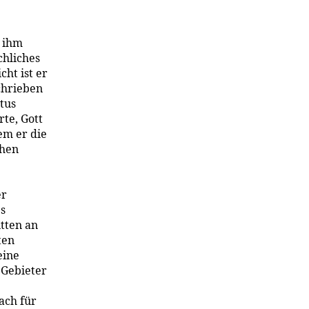
 ihm
chliches
ht ist er
chrieben
stus
rte, Gott
em er die
chen
e
er
es
tten an
ten
eine
 Gebieter
ach für