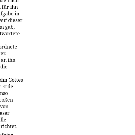
sie nach
 für ihn
ufgabe in
auf dieser
hm gab,
ntwortete
 ordnete
er.
 an ihn
 die
ohn Gottes
r Erde
enso
großen
 von
ieser
lle
richtet.