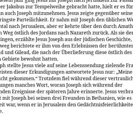
iesem Jahr ging Jesus mit Joseph nach Jerusalem zur Passah
r Jakobus zur Tempelweihe gebracht hatte, hielt er es für
nun auch Joseph mitzunehmen. Jesus zeigte gegenüber seine
eringste Parteilichkeit. Er nahm mit Joseph den üblichen 
ntal nach Jerusalem, aber er kehrte über den durch Amat
 Weg östlich des Jordans nach Nazareth zurück. Als sie de
ingen, erzählte Jesus Joseph aus der jüdischen Geschichte,
weg berichtete er ihm von den Erlebnissen der berühmt
d und Gilead, die nach der Überlieferung diese östlich des
 Gebiete bewohnt hatten.
ph stellte Jesus viele auf seine Lebenssendung zielende Fr
eisten dieser Erkundigungen antwortete Jesus nur: „Meine
nicht gekommen.“ Trotzdem fiel während dieser vertraulic
ungen manches Wort, woran Joseph sich während der
den Ereignisse der späteren Jahre erinnerte. Jesus verbra
t mit Joseph bei seinen drei Freunden in Bethanien, wie es
t war, wenn er in Jerusalem den Gedächtnisfeierlichkeit
e.