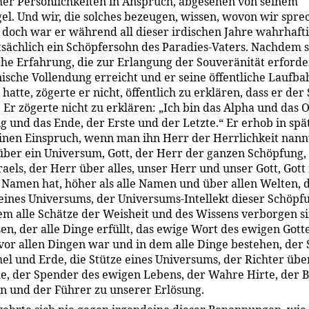
er Persönlichkeiten in Anspruch, abgesehen von seinem
el. Und wir, die solches bezeugen, wissen, wovon wir spre
doch war er während all dieser irdischen Jahre wahrhaftig
tsächlich ein Schöpfersohn des Paradies-Vaters. Nachdem s
he Erfahrung, die zur Erlangung der Souveränität erforde
nische Vollendung erreicht und er seine öffentliche Laufba
atte, zögerte er nicht, öffentlich zu erklären, dass er der
i. Er zögerte nicht zu erklären: „Ich bin das Alpha und das
g und das Ende, der Erste und der Letzte.“ Er erhob in spä
inen Einspruch, wenn man ihn Herr der Herrlichkeit nann
über ein Universum, Gott, der Herr der ganzen Schöpfung,
raels, der Herr über alles, unser Herr und unser Gott, Gott
 Namen hat, höher als alle Namen und über allen Welten, 
eines Universums, der Universums-Intellekt dieser Schöpf
dem alle Schätze der Weisheit und des Wissens verborgen si
en, der alle Dinge erfüllt, das ewige Wort des ewigen Gotte
 vor allen Dingen war und in dem alle Dinge bestehen, der
l und Erde, die Stütze eines Universums, der Richter übe
e, der Spender des ewigen Lebens, der Wahre Hirte, der B
n und der Führer zu unserer Erlösung.