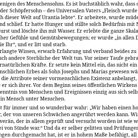
enigen des Menschensohns. Es ist buchstäblich wahr, dass 
 der Schöpfersohn – des Universalen Vaters „Fleisch wurde
h dieser Welt auf Urantia lebte“. Er arbeitete, wurde müd
nd schlief. Er hatte Hunger und stillte solch Bedürfnis mit
Durst und löschte ihn mit Wasser. Er erlebte die ganze Skal
her Gefühle und Gemütsbewegungen; er wurde „in allen 
e Ihr“, und er litt und starb.
erlangte Wissen, erwarb Erfahrung und verband beides zu 
uch andere Sterbliche der Welt tun. Vor seiner Taufe gebr
natürlichen Kräfte. Er setzte kein Mittel ein, das nicht ein 
nschlichen Erbes als Sohn Josephs und Marias gewesen wä
die Attribute seiner vormenschlichen Existenz anbelangt,
e er sich ihrer. Vor dem Beginn seines öffentlichen Wirkens
Kenntnis von Menschen und Ereignissen einzig aus sich selb
ein Mensch unter Menschen.
ist für immer und so wunderbar wahr: „Wir haben einen h
, der von unseren Schwächen angerührt werden kann. Wi
verän, der in allem geprüft und versucht worden ist wie w
rei von Sünde war.“ Und da er selber gelitten und Prüfunge
gen durchgemacht hat, ist er in hohem Maße befähigt, all 