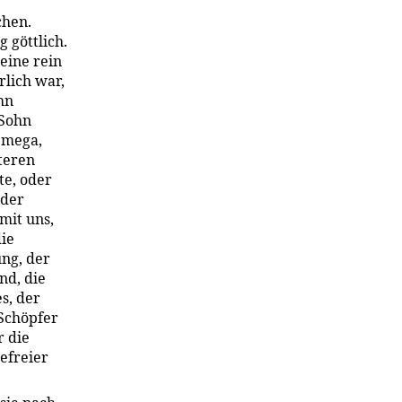
chen.
 göttlich.
eine rein
rlich war,
hn
 Sohn
 Omega,
teren
te, oder
 der
 mit uns,
die
ung, der
nd, die
s, der
 Schöpfer
r die
efreier