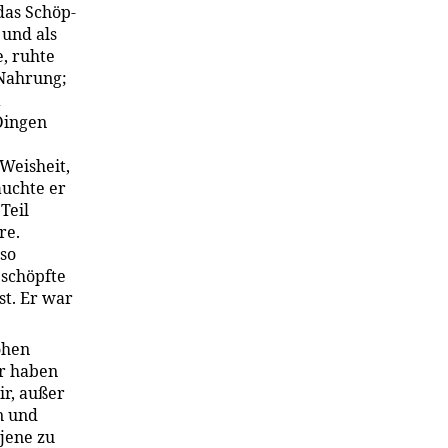
das Schöp­
 und als
e, ruhte
 Nahrung;
a
Dingen
Weisheit,
auchte er
Teil
re.
 so
 schöpfte
st. Er war
ohen
r haben
ir, außer
n und
jene zu