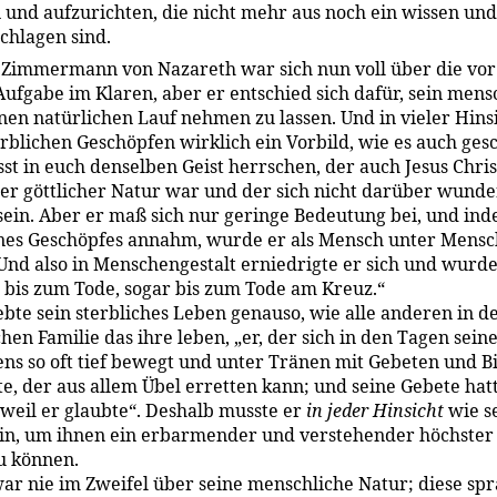
 und aufzurichten, die nicht mehr aus noch ein wissen und
chlagen sind.
 Zimmermann von Nazareth war sich nun voll über die vor
Aufgabe im Klaren, aber er entschied sich dafür, sein mens
nen natürlichen Lauf nehmen zu lassen. Und in vieler Hinsic
erblichen Geschöpfen wirklich ein Vorbild, wie es auch ges
sst in euch denselben Geist herrschen, der auch Jesus Chri
 der göttlicher Natur war und der sich nicht darüber wunde
 sein. Aber er maß sich nur geringe Bedeutung bei, und ind
ines Geschöpfes annahm, wurde er als Mensch unter Mens
Und also in Menschengestalt erniedrigte er sich und wurd
bis zum Tode, sogar bis zum Tode am Kreuz.“
ebte sein sterbliches Leben genauso, wie alle anderen in d
en Familie das ihre leben, „er, der sich in den Tagen sein
ns so oft tief bewegt und unter Tränen mit Gebeten und Bi
e, der aus allem Übel erretten kann; und seine Gebete hat
weil er glaubte“. Deshalb musste er
in jeder Hinsicht
wie s
in, um ihnen ein erbarmender und verstehender höchs­ter
u können.
ar nie im Zweifel über seine menschliche Natur; diese spr