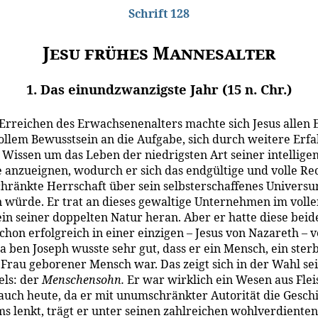
Schrift 128
Jesu frühes Mannesalter
1. Das einundzwanzigste Jahr (15 n. Chr.)
Erreichen des Erwachsenenalters machte sich Jesus allen 
ollem Bewusstsein an die Aufgabe, sich durch weitere Erf
 Wissen um das Leben der niedrigsten Art seiner intellige
 anzueignen, wodurch er sich das endgültige und volle Re
hränkte Herrschaft über sein selbsterschaffenes Univers
 würde. Er trat an dieses gewaltige Unternehmen im volle
in seiner doppelten Natur heran. Aber er hatte diese beid
chon erfolgreich in einer einzigen – Jesus von Nazareth – v
a ben Joseph wusste sehr gut, dass er ein Mensch, ein sterb
 Frau geborener Mensch war. Das zeigt sich in der Wahl se
els: der
Menschensohn.
Er war wirklich ein Wesen aus Flei
 auch heute, da er mit unumschränkter Autorität die Gesch
s lenkt, trägt er unter seinen zahlreichen wohlverdienten