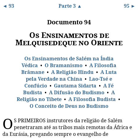
◄ 93
Parte 3 ▲
95 ►
Documento 94
Os Ensinamentos de
Melquisedeque no Oriente
Os Ensinamentos de Salém na Índia
Védica
•
O Bramanismo
•
A Filosofia
Brâmane
•
A Religião Hindu
•
A Luta
pela Verdade na China
•
Lao-Tsé e
Confúcio
•
Gautama Sidarta
•
A Fé
Budista
•
A Difusão do Budismo
•
A
Religião no Tibete
•
A Filosofia Budista
•
O Conceito de Deus no Budismo
O
S PRIMEIROS instrutores da religião de Salém
penetraram até as tribos mais remotas da África e
da Eurásia, pregando sempre o evangelho de