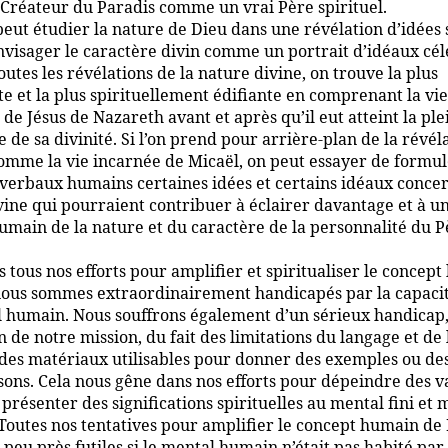
 Créateur du Paradis comme un vrai Père spirituel.
eut étudier la nature de Dieu dans une révélation d’idées
nvisager le caractère divin comme un portrait d’idéaux cél
outes les révélations de la nature divine, on trouve la plus
e et la plus spirituellement édifiante en comprenant la vie
 de Jésus de Nazareth avant et après qu’il eut atteint la ple
 de sa divinité. Si l’on prend pour arrière-plan de la révél
homme la vie incarnée de Micaël, on peut essayer de formul
verbaux humains certaines idées et certains idéaux concer
ine qui pourraient contribuer à éclairer davantage et à uni
umain de la nature et du caractère de la personnalité du P
.
 tous nos efforts pour amplifier et spiritualiser le concep
nous sommes extraordinairement handicapés par la capacit
 humain. Nous souffrons également d’un sérieux handicap
n de notre mission, du fait des limitations du langage et de 
des matériaux utilisables pour donner des exemples ou de
ons. Cela nous gêne dans nos efforts pour dépeindre des v
 présenter des significations spirituelles au mental fini et 
outes nos tentatives pour amplifier le concept humain de
 peu près futiles si le mental humain n’était pas habité par 