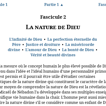
le 1
Partie 1 ▲
Fas
Fascicule 2
La nature de Dieu
L’infinité de Dieu
•
La perfection éternelle du
Père
•
Justice et droiture
•
La miséricorde
divine
•
L’amour de Dieu
•
La bonté de Dieu
•
Vérité et beauté divines
a mesure où le concept humain le plus élevé possible de D
nu dans l’idée et l’idéal humains d’une personnalité primo
l est permis et il pourrait être utile d’étudier certaines
tiques de la nature divine qui constituent le caractère de l
ur moyen de comprendre la nature de Dieu est la révélati
 Micaël de Nébadon l’a développée dans ses multiples ense
nifique vie humaine dans la chair. L’homme peut aussi mie
e la nature divine s’il se considère comme un enfant de Die