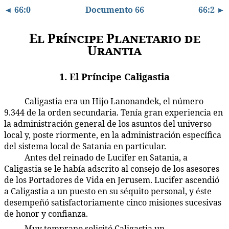
◄ 66:0
Documento 66
66:2 ►
El Príncipe Planetario de
Urantia
1. El Príncipe Caligastia
Caligastia era un Hijo Lanonandek, el número
66:1.1
9.344 de la orden secundaria. Tenía gran experiencia en
la administración general de los asuntos del universo
local y, poste riormente, en la administración específica
del sistema local de Satania en particular.
Antes del reinado de Lucifer en Satania, a
66:1.2
Caligastia se le había adscrito al consejo de los asesores
de los Portadores de Vida en Jerusem. Lucifer ascendió
a Caligastia a un puesto en su séquito personal, y éste
desempeñó satisfactoriamente cinco misiones sucesivas
de honor y confianza.
Muy temprano solicitó Caligastia un
66:1.3