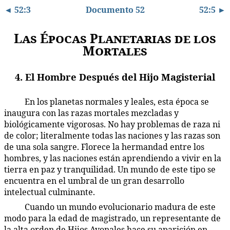
◄ 52:3
Documento 52
52:5 ►
Las Épocas Planetarias de los
Mortales
4. El Hombre Después del Hijo Magisterial
En los planetas normales y leales, esta época se
52:4.1
inaugura con las razas mortales mezcladas y
biológicamente vigorosas. No hay problemas de raza ni
de color; literalmente todas las naciones y las razas son
de una sola sangre. Florece la hermandad entre los
hombres, y las naciones están aprendiendo a vivir en la
tierra en paz y tranquilidad. Un mundo de este tipo se
encuentra en el umbral de un gran desarrollo
intelectual culminante.
Cuando un mundo evolucionario madura de este
52:4.2
modo para la edad de magistrado, un representante de
la alta orden de Hijos Avonales hace su aparición en